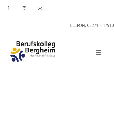
Skip
to
content
TELEFON: 02271 – 47910
Menu