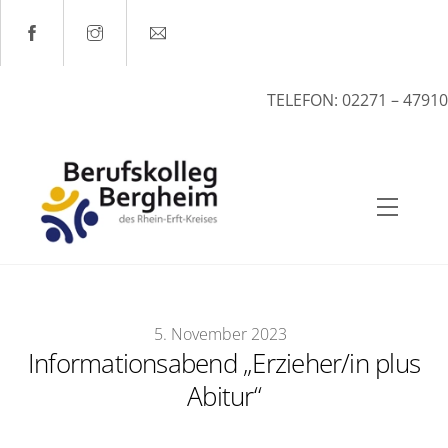
Skip
to
content
TELEFON: 02271 – 47910
Menu
5
.
November
2023
Informationsabend „Erzieher/in plus
Abitur“