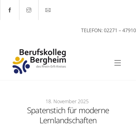
Skip
to
content
TELEFON: 02271 – 47910
Menu
18
.
November
2025
Spatenstich für moderne
Lernlandschaften