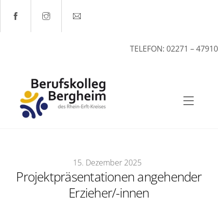
Skip
to
content
TELEFON: 02271 – 47910
Menu
15
.
Dezember
2025
Projektpräsentationen angehender
Erzieher/-innen