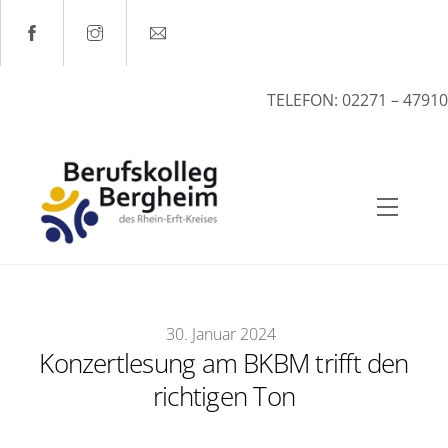
Skip
to
content
TELEFON: 02271 – 47910
Menu
30
.
Januar
2024
Konzertlesung am BKBM trifft den
richtigen Ton