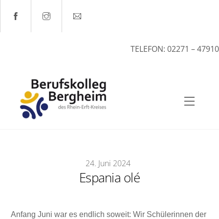
Skip
to
content
TELEFON: 02271 – 47910
Menu
24
.
Juni
2024
Espania olé
Anfang Juni war es endlich soweit: Wir Schülerinnen der